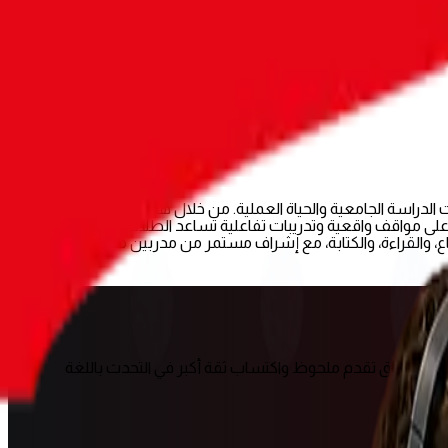
يتناسب مع متطلبات الدراسة الجامعية والحياة العملية. من خلال هذا البرنامج العملي، يتعلم
طلاب كيفية استخدام اللغة بثقة في المحاضرات الجامعية، والتقديم على المنح، وفرص التدريب، أو العمل الجزئي. يعتمد كورس المحادثة لجيل Z على مواقف واقعية وتدريبات تفاعلية تساعد الطلاب على التحدث
اللغوية الأساسية الأربع: التحدث، والاستماع، والقراءة، والكتابة، مع إشراف مستمر من مدربين معتمدين لضمان
تساعدك على تحقيق تقدم ملحوظ واكتساب ثقة أكبر في التحدث باللغة