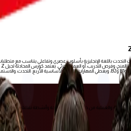
لاين صُمم خصيصًا لجيل Z بهدف تطوير مهارات التحدث باللغة الإنجليزية بأسلوب عصري وتفاعلي 
ال
بسهولة وبدون تردد. ينقسم البرنامج إلى أربعة مستويات رئيسية: A1 وA2 وB1 وB2، ويغطي المهارات 
ليمية لتطوير مهاراتك اللغوية والعملية من خلال خطوات واضحة وأنشطة تفاعلية 