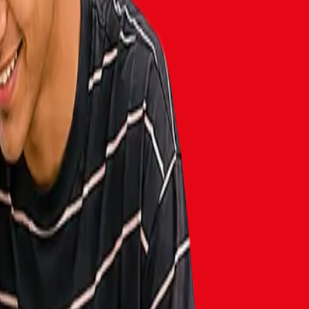
محتوى تفاعلي يناسب جيل Z
دروس حديثة، مواضيع قريبة منك، وتجربة تعليم ممتعة بعيد عن الملل.
يغطي المستويات من A1 إلى B2
بخطة تعليمية متكاملة توصلك للطلاقة خطوة بخطوة.
دعم للمنح والدراسة بالخارج
يساعدك تبني أساس لغوي قوي يؤهلك لفرص التعليم الدولية.