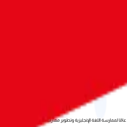
Private Elite برنامج
الكورسات
المدونة
الشركات
برنامج محادثة إنجليزي أونلاين مصمم خصيصًا للشباب من عمر 13 إلى 18 عامًا لممارسة اللغة الإنجليزية وتط