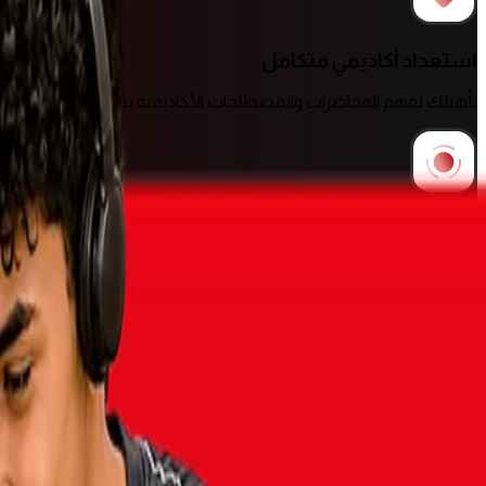
استعداد أكاديمي متكامل
تأهيلك لفهم المحاضرات والمصطلحات الأكاديمية بثقة وسهولة.
محاضرات مسجلة
راجع دروسك في أي وقت وبالسرعة التي تناسبك.
تطوير مهاراتك لسوق العمل
تعزيز مهارات التواصل اللازمة للتدريب، والشغل الجزئي، وبداية حياتك الم